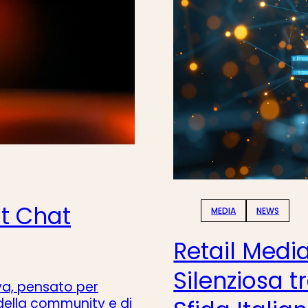
ot Chat
MEDIA
NEWS
Retail Media
Silenziosa t
va, p
ensato per
della community e di