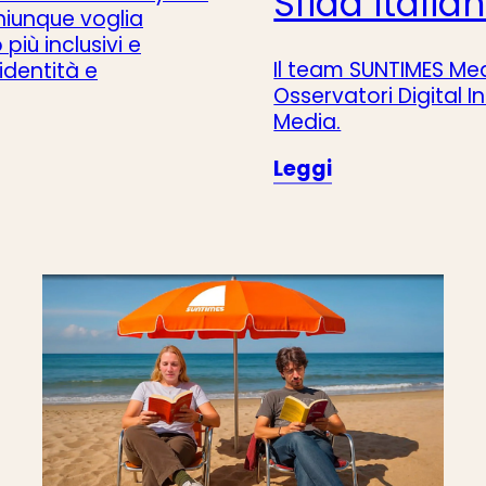
Sfida Italia
hiunque voglia
o più
inclusivi e
Il team SUNTIMES Me
identità e
Osservatori Digital In
Media.
Leggi