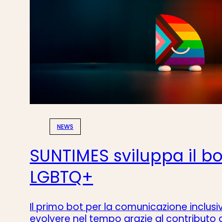
NEWS
SUNTIMES sviluppa il b
LGBTQ+
Il primo bot per la comunicazione inclusi
evolvere nel tempo grazie al contributo 