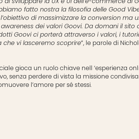
o di sviluppare la UX e UI dell’e-commerce di 
biamo fatto nostra la filosofia delle Good Vib
 l’obiettivo di massimizzare la conversion ma u
awareness dei valori Goovi. Da domani il sito o
otti Goovi ci porterà attraverso i valori, i tutoria
a che vi lasceremo scoprire
”, le parole di Nicho
ficiale gioca un ruolo chiave nell ‘esperienza o
ivo, senza perdere di vista la missione condivis
romuovere l’amore per sé stessi.