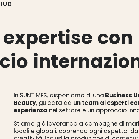
HUB
expertise
con
cio
internazio
In SUNTIMES, disponiamo di una
Business Un
Beauty
, guidata da
un team di esperti con
esperienza
nel settore e un approccio inno
Stiamo già lavorando a campagne di mark
locali e globali, coprendo ogni aspetto, dal
creatività, inclusi la produzione di contenuti