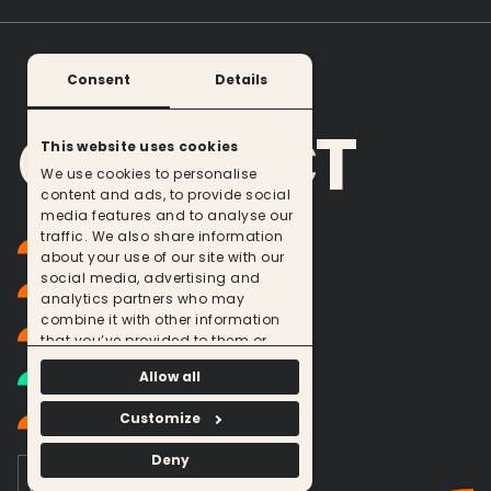
Consent
Details
CONTACT
This website uses cookies
We use cookies to personalise
content and ads, to provide social
media features and to analyse our
traffic. We also share information
LINKEDIN
about your use of our site with our
social media, advertising and
INSTAGRAM
analytics partners who may
combine it with other information
FACEBOOK
that you’ve provided to them or
that they’ve collected from your use
UNISCITI AL TEAM
Allow all
of their services.
Customize
MAIL
Deny