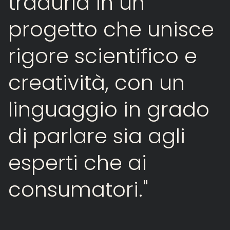
tradurla
in
un
progetto
che
unisce
rigore
scientifico
e
creatività,
con
un
linguaggio
in
grado
di
parlare
sia
agli
esperti
che
ai
consumatori."