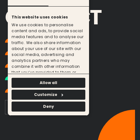
CONTACT
This website uses cookies
We use cookies to personalise
content and ads, to provide social
media features and to analyse our
LINKEDIN
traffic. We also share information
about your use of our site with our
INSTAGRAM
social media, advertising and
analytics partners who may
FACEBOOK
combine it with other information
that you’ve provided to them or
UNISCITI AL TEAM
that they’ve collected from your use
Allow all
of their services.
MAIL
Customize
Deny