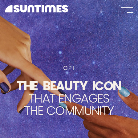
OPI
THE
BEAUTY
ICON
THAT
ENGAGES
THE
COMMUNITY